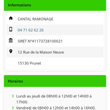
home
CANTAL RAMONAGE
phone_iphone
04 71 62 62 26
account_balance
SIRET N°41173728100021
location_on
12 Rue de la Maison Neuve
15130 Prunet
Lundi au jeudi de 08h00 à 12h00 et 14h00 à
17h00.
Vendredi de 08h00 à 12h00 et 14h00 à 16h00.